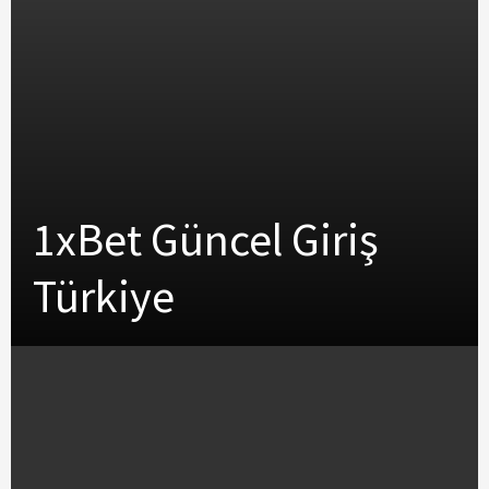
1xBet Güncel Giriş
Türkiye