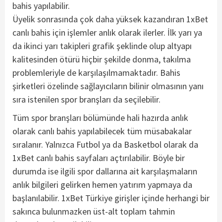
bahis yapılabilir.
Üyelik sonrasında çok daha yüksek kazandıran 1xBet
canlı bahis için işlemler anlık olarak ilerler. İlk yarı ya
da ikinci yarı takipleri grafik şeklinde olup altyapı
kalitesinden ötürü hiçbir şekilde donma, takılma
problemleriyle de karşılaşılmamaktadır. Bahis
şirketleri özelinde sağlayıcıların bilinir olmasının yanı
sıra istenilen spor branşları da seçilebilir.
Tüm spor branşları bölümünde hali hazırda anlık
olarak canlı bahis yapılabilecek tüm müsabakalar
sıralanır. Yalnızca Futbol ya da Basketbol olarak da
1xBet canlı bahis sayfaları açtırılabilir. Böyle bir
durumda ise ilgili spor dallarına ait karşılaşmaların
anlık bilgileri gelirken hemen yatırım yapmaya da
başlanılabilir. 1xBet Türkiye girişler içinde herhangi bir
sakınca bulunmazken üst-alt toplam tahmin