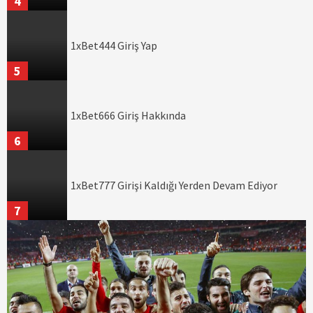
4
1xBet444 Giriş Yap
5
1xBet666 Giriş Hakkında
6
1xBet777 Girişi Kaldığı Yerden Devam Ediyor
7