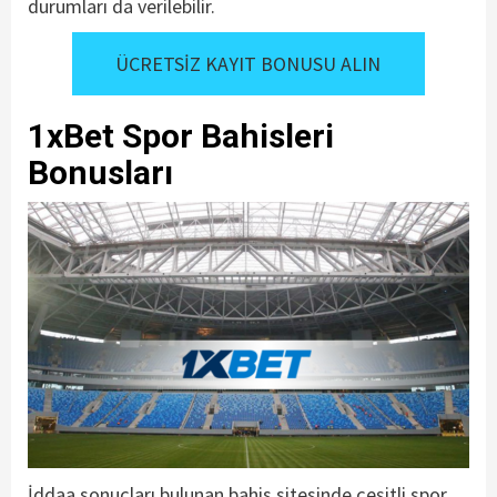
durumları da verilebilir.
ÜCRETSIZ KAYIT BONUSU ALIN
1xBet Spor Bahisleri
Bonusları
İddaa sonuçları bulunan bahis sitesinde çeşitli spor