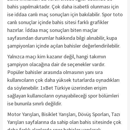
bahis yapılmaktadır. Çok daha isabetli olunması için
ise iddaa canlı maç sonuçları için bakılabilir. Spor toto
canlı sonuçlar içinde bahis sitesi farklı grafikler
hazırlar. İddaa maç sonuçları biten maçlar
sayfasından durumlar hakkında bilgi alınabilir, kupa
şampiyonları içinde açılan bahisler değerlendirilebilir.
Yalnızca maçı kim kazanır değil, hangi takımın
şampiyon olacağına dair de seçenekler vardır.
Popüler bahisler arasında olmasının yanı sıra
kullanıcıların çok daha yüksek tutarlarda oynadıkları
da söylenebilir. 1xBet Türkiye üzerinden erişim
sağlayan kullanıcıların oynayabileceği spor bölümleri
ise bununla sınırlı değildir.
Motor Yarışları, Bisiklet Yarışları, Dövüş Sporları, Tazı
Yarışları sayfalarına da sahip olan bahis sitesinde çok
daha farklı alanlarda spor bahisler yapılarak