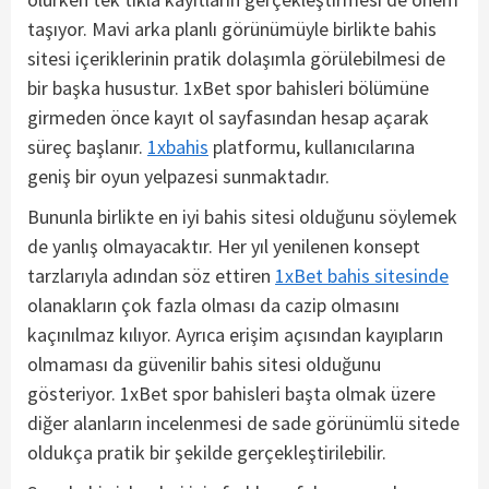
taşıyor. Mavi arka planlı görünümüyle birlikte bahis
sitesi içeriklerinin pratik dolaşımla görülebilmesi de
bir başka husustur. 1xBet spor bahisleri bölümüne
girmeden önce kayıt ol sayfasından hesap açarak
süreç başlanır.
1xbahis
platformu, kullanıcılarına
geniş bir oyun yelpazesi sunmaktadır.
Bununla birlikte en iyi bahis sitesi olduğunu söylemek
de yanlış olmayacaktır. Her yıl yenilenen konsept
tarzlarıyla adından söz ettiren
1xBet bahis sitesinde
olanakların çok fazla olması da cazip olmasını
kaçınılmaz kılıyor. Ayrıca erişim açısından kayıpların
olmaması da güvenilir bahis sitesi olduğunu
gösteriyor. 1xBet spor bahisleri başta olmak üzere
diğer alanların incelenmesi de sade görünümlü sitede
oldukça pratik bir şekilde gerçekleştirilebilir.