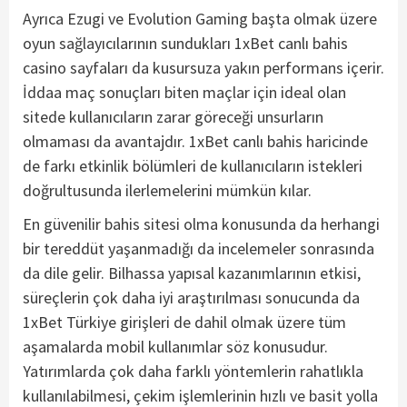
Ayrıca Ezugi ve Evolution Gaming başta olmak üzere
oyun sağlayıcılarının sundukları 1xBet canlı bahis
casino sayfaları da kusursuza yakın performans içerir.
İddaa maç sonuçları biten maçlar için ideal olan
sitede kullanıcıların zarar göreceği unsurların
olmaması da avantajdır. 1xBet canlı bahis haricinde
de farkı etkinlik bölümleri de kullanıcıların istekleri
doğrultusunda ilerlemelerini mümkün kılar.
En güvenilir bahis sitesi olma konusunda da herhangi
bir tereddüt yaşanmadığı da incelemeler sonrasında
da dile gelir. Bilhassa yapısal kazanımlarının etkisi,
süreçlerin çok daha iyi araştırılması sonucunda da
1xBet Türkiye girişleri de dahil olmak üzere tüm
aşamalarda mobil kullanımlar söz konusudur.
Yatırımlarda çok daha farklı yöntemlerin rahatlıkla
kullanılabilmesi, çekim işlemlerinin hızlı ve basit yolla