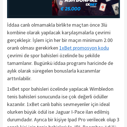
İddaa canlı olmamakla birlikte maçtan önce 3lü
kombine olarak yapılacak karşılaşmalarla çevrimi
gerçekleşir. İşlem için her bir maçın minimum 2.00
oranlı olması gerekirken
1xBet promosyon kodu
çevrimi de spor bahisleri özelinde bu şekilde
tamamlanır. Bugünkü iddaa programı haricinde de
aylık olarak süregelen bonuslarla kazanımlar
arttırılabilir.
1xBet spor bahisleri özelinde yapılacak Wimbledon
tenis bahisleri sonucunda ise çok değerli ödüller
kazanılır. 1xBet canlı bahis sevmeyenler için ideal
olurken büyük ödül ise Jaguar I-Pace ilan edilmiş
durumdadır. Ayrıca bir kişiye Ipad Pro verilecek olup 3