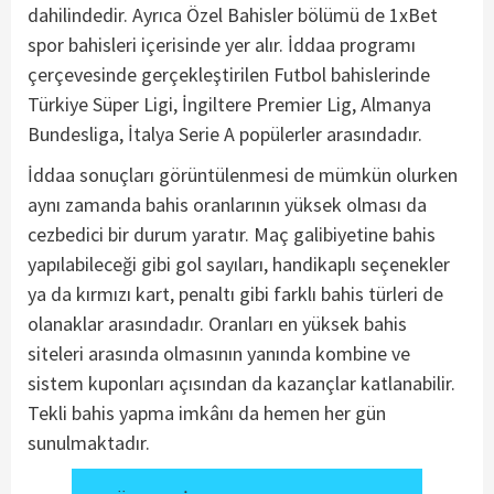
dahilindedir. Ayrıca Özel Bahisler bölümü de 1xBet
spor bahisleri içerisinde yer alır. İddaa programı
çerçevesinde gerçekleştirilen Futbol bahislerinde
Türkiye Süper Ligi, İngiltere Premier Lig, Almanya
Bundesliga, İtalya Serie A popülerler arasındadır.
İddaa sonuçları görüntülenmesi de mümkün olurken
aynı zamanda bahis oranlarının yüksek olması da
cezbedici bir durum yaratır. Maç galibiyetine bahis
yapılabileceği gibi gol sayıları, handikaplı seçenekler
ya da kırmızı kart, penaltı gibi farklı bahis türleri de
olanaklar arasındadır. Oranları en yüksek bahis
siteleri arasında olmasının yanında kombine ve
sistem kuponları açısından da kazançlar katlanabilir.
Tekli bahis yapma imkânı da hemen her gün
sunulmaktadır.