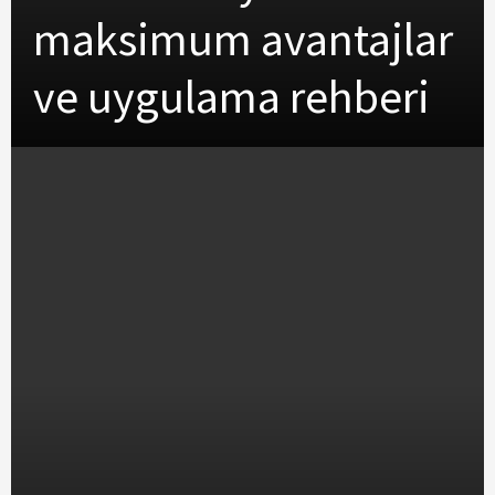
maksimum avantajlar
ve uygulama rehberi