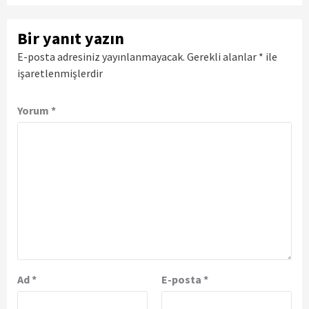
Bir yanıt yazın
E-posta adresiniz yayınlanmayacak.
Gerekli alanlar
*
ile
işaretlenmişlerdir
Yorum
*
Ad
*
E-posta
*