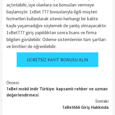
açtırılabilir, üye olanlara ise bonusları vermeye
başlamıştır. 1xBet 777 bonuslarıyla ilgili müşteri
hizmetleri kullanılarak sitenin herhangi bir kalite
kaybı yaşamadığını söylemek de yanlış olmayacaktır.
1xBet777 giriş yapıldıktan sonra lisans ve firma
bilgileri görülebilir. Ödeme sistemlerinin tüm şartları
ve limitleri de öğrenilebilir.
ÜCRETSIZ KAYIT BONUSU ALIN
Öncesi
1xBet mobil indir Türkiye: kapsamlı rehber ve uzman
değerlendirmesi
Sonraki
1xBet666 Giriş Hakkında