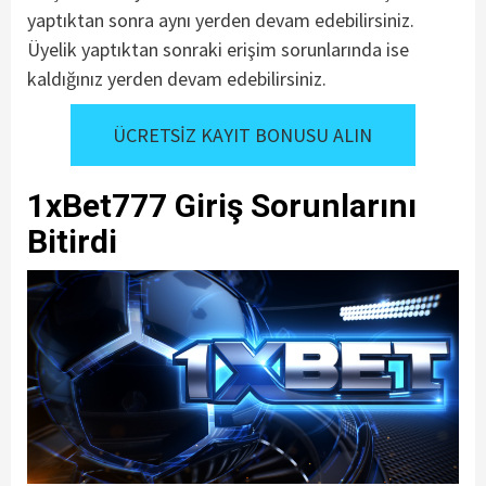
yaptıktan sonra aynı yerden devam edebilirsiniz.
Üyelik yaptıktan sonraki erişim sorunlarında ise
kaldığınız yerden devam edebilirsiniz.
ÜCRETSIZ KAYIT BONUSU ALIN
1xBet777 Giriş Sorunlarını
Bitirdi